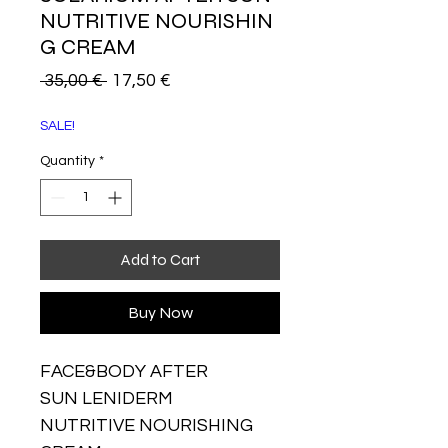
NUTRITIVE NOURISHIN
G CREAM
Regular
Sale
 35,00 € 
17,50 €
Price
Price
SALE!
Quantity
*
Add to Cart
Buy Now
FACE&BODY AFTER
SUN LENIDERM
NUTRITIVE NOURISHING