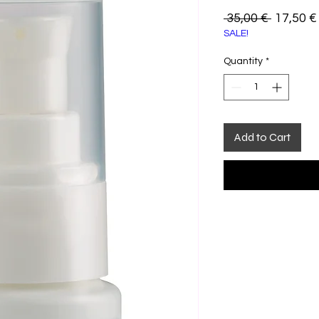
Regular
 35,00 € 
17,50 €
SALE!
Price
Quantity
*
Add to Cart