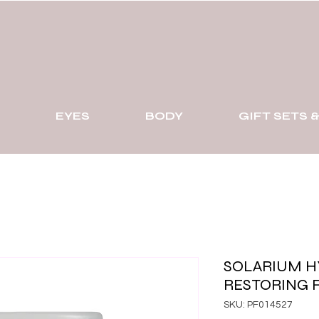
EYES
BODY
GIFT SETS &
SOLARIUM H
RESTORING 
SKU: PF014527