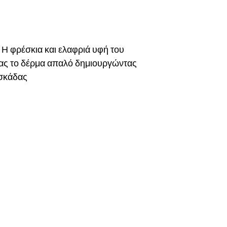
 Η φρέσκια και ελαφριά υφή του
ας το δέρμα απαλό δημιουργώντας
εσκάδας
the list?
Are you on