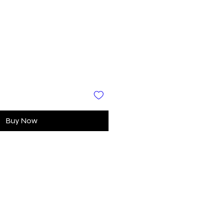
Sale
Price
Buy Now