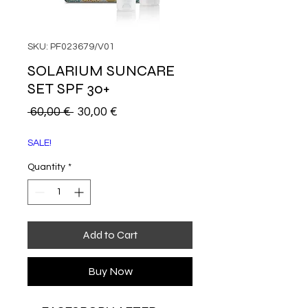
SKU: PF023679/V01
SOLARIUM SUNCARE
SET SPF 30+
Regular
Sale
 60,00 € 
30,00 €
Price
Price
SALE!
Quantity
*
Add to Cart
Buy Now