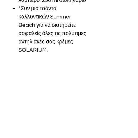
λαμπερό. 250 ml σωληνάριο
*Συν μια τσάντα
καλλυντικών Summer
Beach για να διατηρείτε
ασφαλείς όλες τις πολύτιμες
αντηλιακές σας κρέμες
SOLARIUM.
Are you on
the list?
Join to get exclusive offers & discounts
Enter your email here
Join